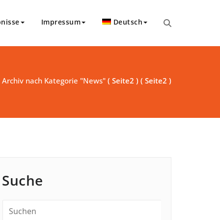
bnisse
Impressum
Deutsch
/
Archiv nach Kategorie "News"
( Seite2 ) ( Seite2 )
Suche