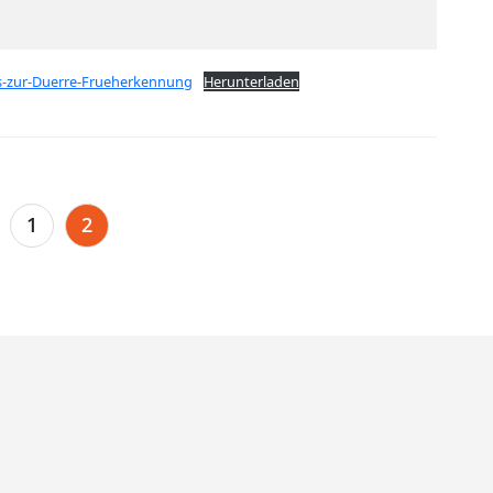
s-zur-Duerre-Frueherkennung
Herunterladen
1
2